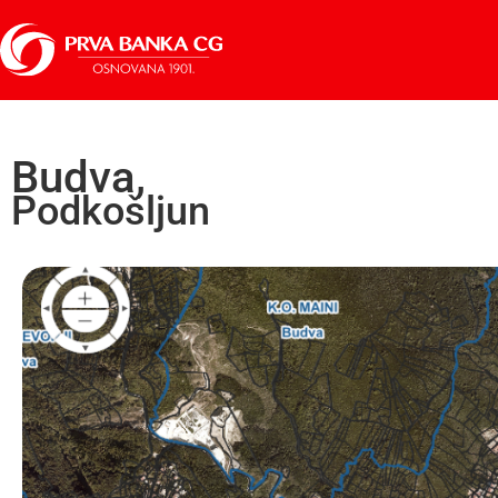
Budva,
Podkošljun