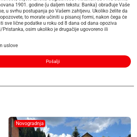
novana 1901. godine (u daljem tekstu: Banka) obrađuje Vaše
ke, u svrhu postupanja po Vašem zahtjevu. Ukoliko želite da
opozovete, to morate učiniti u pisanoj formi, nakon čega će
ti sve lične podatke u roku od 8 dana od dana opoziva
/Pristanka, osim ukoliko je drugačije ugovoreno ili
m uslove
Pošalji
Novogradnja