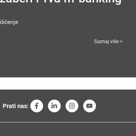
išćenje
Saznaj više >
Prati nas: