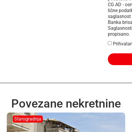
CG AD - os
lične podat
saglasnost 
Banka brisa
Saglasnosti
propisano.
Prihvata
Povezane nekretnine
Starogradnja