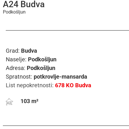
A24 Budva
Podkošljun
Grad:
Budva
Naselje:
Podkošljun
Adresa:
Podkošljun
Spratnost:
potkrovlje-mansarda
List nepokretnosti:
678 KO Budva
103 m²
m2