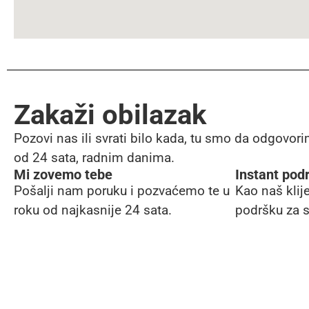
Zakaži obilazak
Pozovi nas ili svrati bilo kada, tu smo da odgovori
od 24 sata, radnim danima.
Mi zovemo tebe
Instant pod
Pošalji nam poruku i pozvaćemo te u
Kao naš klij
roku od najkasnije 24 sata.
podršku za s