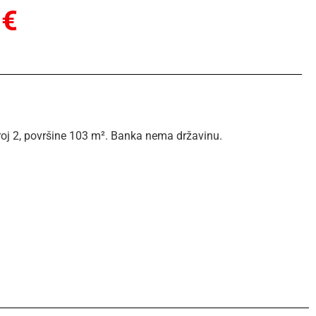
 €
oj 2, površine 103 m². Banka nema državinu.