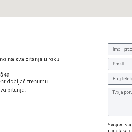
mo na sva pitanja u roku
rška
ent dobijaš trenutnu
va pitanja.
Svojom sagl
podataka o 