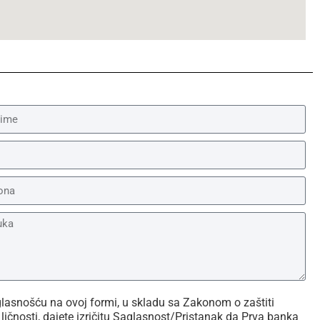
asnošću na ovoj formi, u skladu sa Zakonom o zaštiti
ličnosti, dajete izričitu Saglasnost/Pristanak da Prva banka