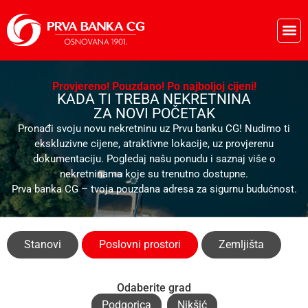
Pos
Provjereno! Pouzdano! Po najboljoj cijeni!
KADA TI TREBA NEKRETNINA
ZA NOVI POČETAK
Pronađi svoju novu nekretninu uz Prvu banku CG! Nudimo ti
ekskluzivne cijene, atraktivne lokacije, uz provjerenu
dokumentaciju. Pogledaj našu ponudu i saznaj više o
nekretninama koje su trenutno dostupne.
Prva banka CG – tvoja pouzdana adresa za sigurnu budućnost.
Stanovi
Poslovni prostori
Zemljišta
Odaberite grad
Podgorica
Nikšić