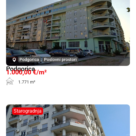
Podgorica
,
Poslovni prostori
Podgorica
1.000,00 €/m²
1.771 m²
m2
Starogradnja