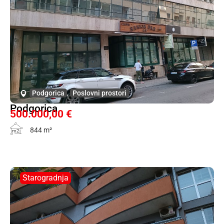
Podgorica
,
Poslovni prostori
Podgorica
500.000,00 €
844 m²
m2
Starogradnja