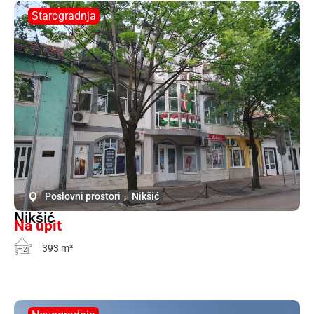
Starogradnja
Poslovni prostori
,
Nikšić
Nikšić
Na upit
393 m²
m2