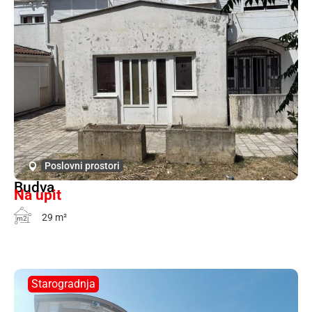
Poslovni prostori
Budva
Na upit
29 m²
m2
Starogradnja