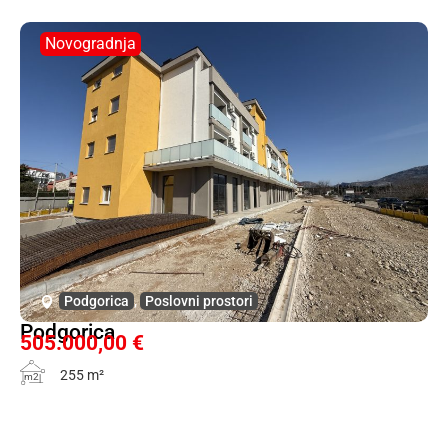
Novogradnja
Podgorica
,
Poslovni prostori
Podgorica
505.000,00 €
255 m²
m2