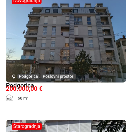
Novogradnja
Podgorica
,
Poslovni prostori
Podgorica
200.000,00 €
68 m²
m2
Starogradnja