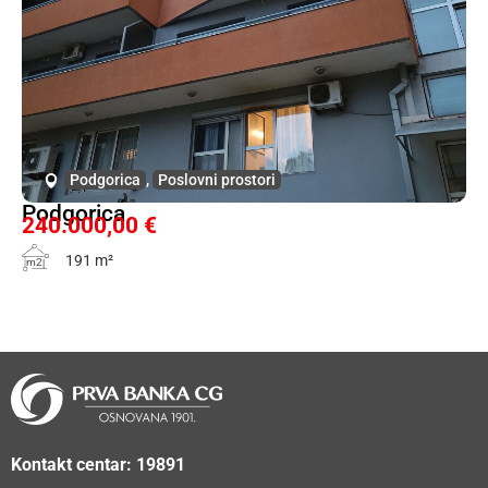
Podgorica
,
Poslovni prostori
Podgorica
240.000,00 €
191 m²
m2
Kontakt centar: 19891