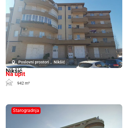
Poslovni prostori
,
Nikšić
Nikšić
Na upit
942 m²
m2
Starogradnja