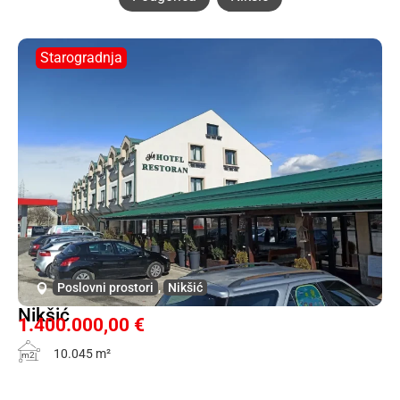
Starogradnja
Poslovni prostori
,
Nikšić
Nikšić
1.400.000,00 €
10.045 m²
m2