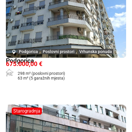
Podgorica
,
Poslovni prostori
,
Vrhunska ponuda
Podgorica
675.000,00 €
298 m² (poslovni prostori)
m2
63 m² (5 garažnih mjesta)
Starogradnja