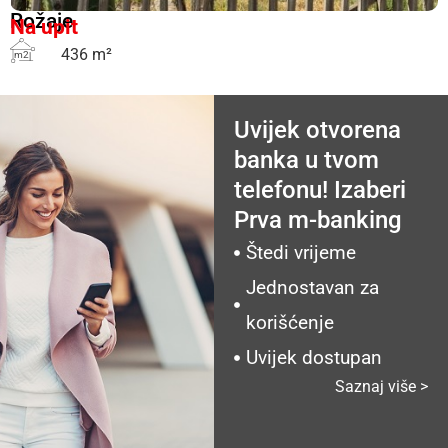
Rožaje
Na upit
436 m²
m2
Uvijek otvorena
banka u tvom
telefonu! Izaberi
Prva m-banking
Štedi vrijeme
Jednostavan za
korišćenje
Uvijek dostupan
Saznaj više >