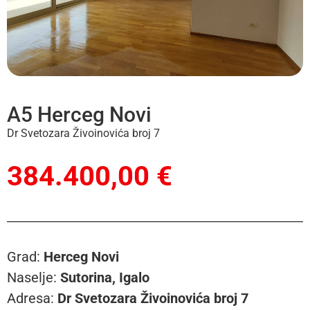
A5 Herceg Novi
Dr Svetozara Živoinovića broj 7
384.400,00 €
Grad:
Herceg Novi
Naselje:
Sutorina, Igalo
Adresa:
Dr Svetozara Živoinovića broj 7