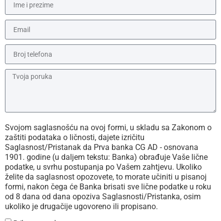
Svojom saglasnošću na ovoj formi, u skladu sa Zakonom o
zaštiti podataka o ličnosti, dajete izričitu
Saglasnost/Pristanak da Prva banka CG AD - osnovana
1901. godine (u daljem tekstu: Banka) obrađuje Vaše lične
podatke, u svrhu postupanja po Vašem zahtjevu. Ukoliko
želite da saglasnost opozovete, to morate učiniti u pisanoj
formi, nakon čega će Banka brisati sve lične podatke u roku
od 8 dana od dana opoziva Saglasnosti/Pristanka, osim
ukoliko je drugačije ugovoreno ili propisano.