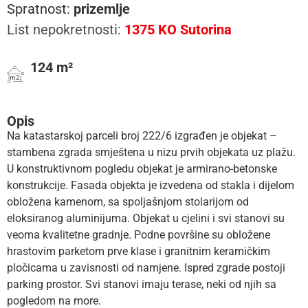
Spratnost:
prizemlje
List nepokretnosti:
1375 KO Sutorina
124 m²
m2
Opis
Na katastarskoj parceli broj 222/6 izgrađen je objekat –
stambena zgrada smještena u nizu prvih objekata uz plažu.
U konstruktivnom pogledu objekat je armirano-betonske
konstrukcije. Fasada objekta je izvedena od stakla i dijelom
obložena kamenom, sa spoljašnjom stolarijom od
eloksiranog aluminijuma. Objekat u cjelini i svi stanovi su
veoma kvalitetne gradnje. Podne površine su obložene
hrastovim parketom prve klase i granitnim keramičkim
pločicama u zavisnosti od namjene. Ispred zgrade postoji
parking prostor. Svi stanovi imaju terase, neki od njih sa
pogledom na more.