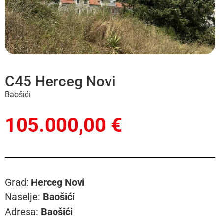
C45 Herceg Novi
Baošići
105.000,00 €
Grad:
Herceg Novi
Naselje:
Baošići
Adresa:
Baošići