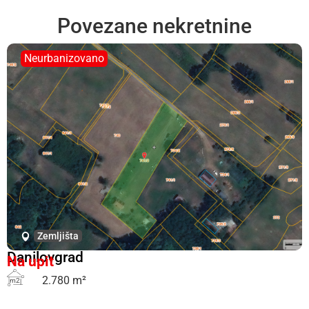
Povezane nekretnine
Neurbanizovano
Zemljišta
Danilovgrad
Na upit
2.780 m²
m2