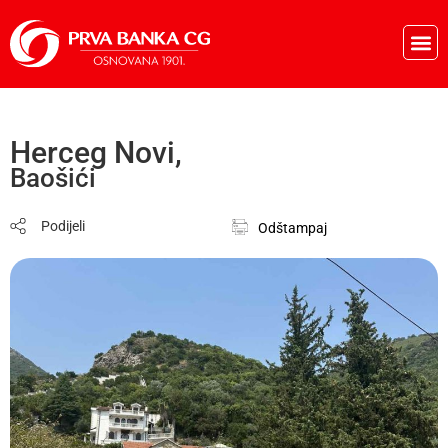
Pos
Herceg Novi,
Baošići
Podijeli
Odštampaj