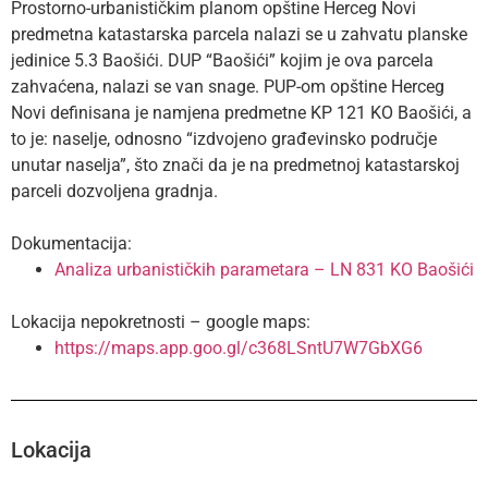
Prostorno-urbanističkim planom opštine Herceg Novi
predmetna katastarska parcela nalazi se u zahvatu planske
jedinice 5.3 Baošići. DUP “Baošići” kojim je ova parcela
zahvaćena, nalazi se van snage. PUP-om opštine Herceg
Novi definisana je namjena predmetne KP 121 KO Baošići, a
to je: naselje, odnosno “izdvojeno građevinsko područje
unutar naselja”, što znači da je na predmetnoj katastarskoj
parceli dozvoljena gradnja.
Dokumentacija:
Analiza urbanističkih parametara – LN 831 KO Baošići
Lokacija nepokretnosti – google maps:
https://maps.app.goo.gl/c368LSntU7W7GbXG6
Lokacija