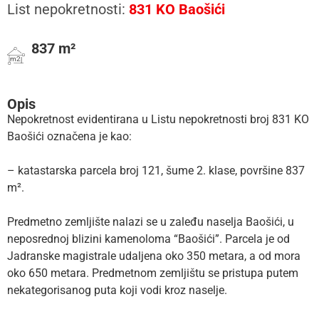
List nepokretnosti:
831 KO Baošići
837 m²
m2
Opis
Nepokretnost evidentirana u Listu nepokretnosti broj 831 KO
Baošići označena je kao:
– katastarska parcela broj 121, šume 2. klase, površine 837
m².
Predmetno zemljište nalazi se u zaleđu naselja Baošići, u
neposrednoj blizini kamenoloma “Baošići”. Parcela je od
Jadranske magistrale udaljena oko 350 metara, a od mora
oko 650 metara. Predmetnom zemljištu se pristupa putem
nekategorisanog puta koji vodi kroz naselje.