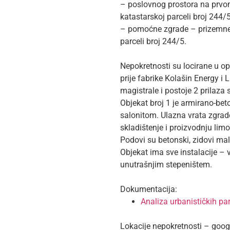
– poslovnog prostora na prvom
katastarskoj parceli broj 244/5
– pomoćne zgrade – prizemne z
parceli broj 244/5.
Nepokretnosti su locirane u o
prije fabrike Kolašin Energy i
magistrale i postoje 2 prilaz
Objekat broj 1 je armirano-beto
salonitom. Ulazna vrata zgrade
skladištenje i proizvodnju limo
Podovi su betonski, zidovi mal
Objekat ima sve instalacije –
unutrašnjim stepeništem.
Dokumentacija:
Analiza urbanističkih p
Lokacije nepokretnosti – goo