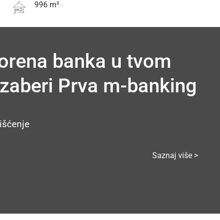
996 m²
m2
vorena banka u tvom
 Izaberi Prva m-banking
išćenje
Saznaj više >