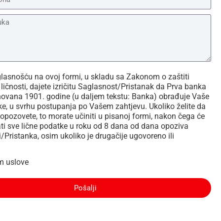
asnošću na ovoj formi, u skladu sa Zakonom o zaštiti
ličnosti, dajete izričitu Saglasnost/Pristanak da Prva banka
novana 1901. godine (u daljem tekstu: Banka) obrađuje Vaše
ke, u svrhu postupanja po Vašem zahtjevu. Ukoliko želite da
opozovete, to morate učiniti u pisanoj formi, nakon čega će
ti sve lične podatke u roku od 8 dana od dana opoziva
/Pristanka, osim ukoliko je drugačije ugovoreno ili
m uslove
Pošalji