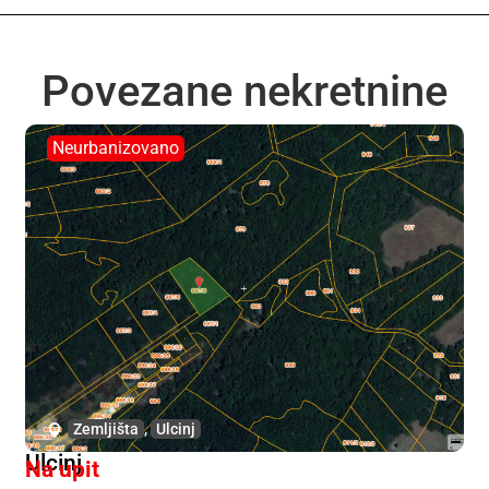
Povezane nekretnine
Neurbanizovano
Zemljišta
,
Ulcinj
Ulcinj
Na upit