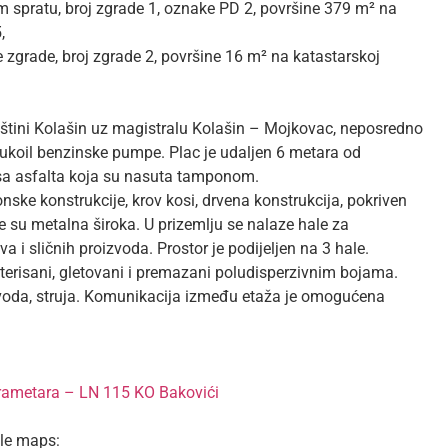
 spratu, broj zgrade 1, oznake PD 2, površine 379 m² na
,
grade, broj zgrade 2, površine 16 m² na katastarskoj
pštini Kolašin uz magistralu Kolašin – Mojkovac, neposredno
 Lukoil benzinske pumpe. Plac je udaljen 6 metara od
a sa asfalta koja su nasuta tamponom.
nske konstrukcije, krov kosi, drvena konstrukcija, pokriven
 su metalna široka. U prizemlju se nalaze hale za
va i sličnih proizvoda. Prostor je podijeljen na 3 hale.
terisani, gletovani i premazani poludisperzivnim bojama.
 voda, struja. Komunikacija između etaža je omogućena
arametara – LN 115 KO Bakovići
gle maps: