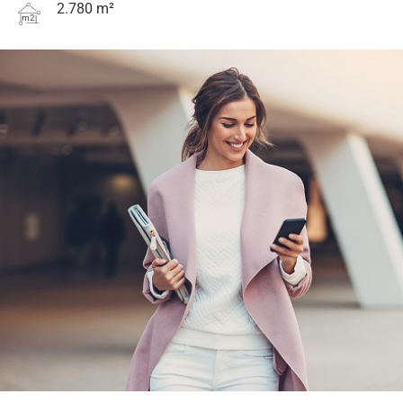
2.780 m²
m2