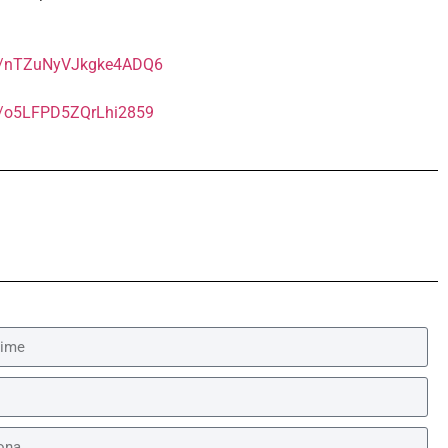
gl/nTZuNyVJkgke4ADQ6
gl/o5LFPD5ZQrLhi2859