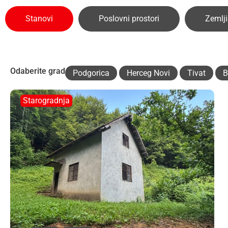
Stanovi
Poslovni prostori
Zemlji
Odaberite grad
Podgorica
Herceg Novi
Tivat
B
Starogradnja