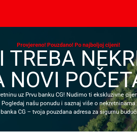
Provjereno! Pouzdano! Po najboljoj cijeni!
I TREBA NEK
A NOVI POČET
tninu uz Prvu banku CG! Nudimo ti ekskluzivne cijene
 Pogledaj našu ponudu i saznaj više o nekretninama 
 banka CG – tvoja pouzdana adresa za sigurnu buduć