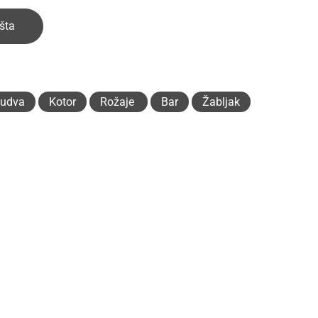
šta
udva
Kotor
Rožaje
Bar
Žabljak