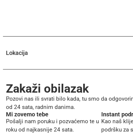
Lokacija
Zakaži obilazak
Pozovi nas ili svrati bilo kada, tu smo da odgovori
od 24 sata, radnim danima.
Mi zovemo tebe
Instant pod
Pošalji nam poruku i pozvaćemo te u
Kao naš klij
roku od najkasnije 24 sata.
podršku za s