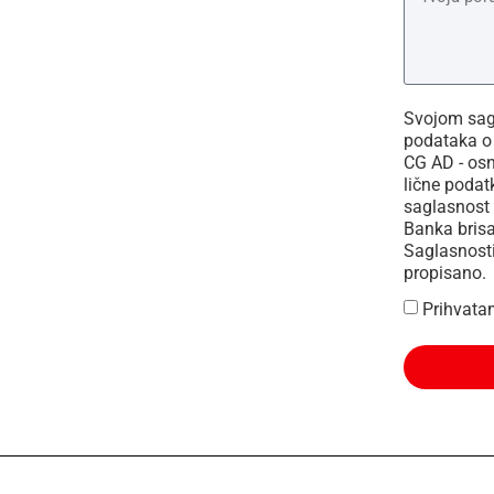
Svojom sagl
podataka o 
CG AD - os
lične podat
saglasnost 
Banka brisa
Saglasnosti
propisano.
Prihvata