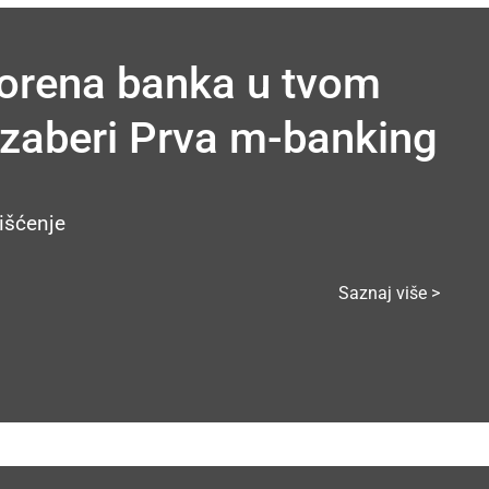
vorena banka u tvom
 Izaberi Prva m-banking
išćenje
Saznaj više >