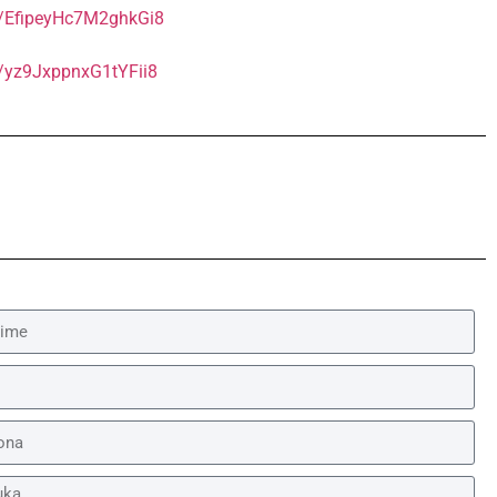
l/EfipeyHc7M2ghkGi8
l/yz9JxppnxG1tYFii8