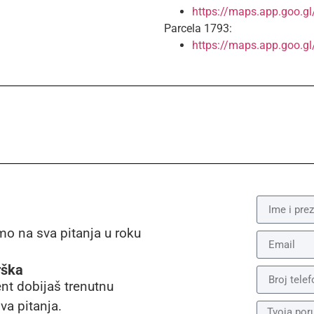
https://maps.app.goo.g
Parcela 1793:
https://maps.app.goo.g
mo na sva pitanja u roku
rška
ent dobijaš trenutnu
va pitanja.