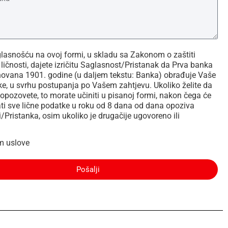
asnošću na ovoj formi, u skladu sa Zakonom o zaštiti
ličnosti, dajete izričitu Saglasnost/Pristanak da Prva banka
novana 1901. godine (u daljem tekstu: Banka) obrađuje Vaše
ke, u svrhu postupanja po Vašem zahtjevu. Ukoliko želite da
opozovete, to morate učiniti u pisanoj formi, nakon čega će
ti sve lične podatke u roku od 8 dana od dana opoziva
/Pristanka, osim ukoliko je drugačije ugovoreno ili
m uslove
Pošalji