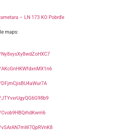
arametara – LN 173 KO Pobrđe
gle maps:
gl/Ny8xysXy8wdZoHXC7
.gl/AKcGnHKWfdxnMX1n6
gl/DFjmCjisBU4aWur7A
gl/JTYvxrUgyQG6G98b9
l/Cvob9HBQrhdKwrri6
.gl/vSArAN7mW7QpRVnK8